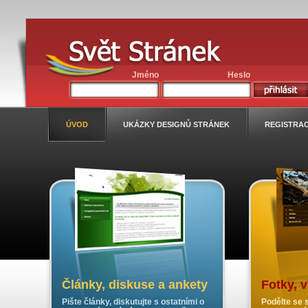
Jméno
Heslo
ÚVOD
UKÁZKY DESIGNŮ STRÁNEK
REGISTRA
Články, diskuse a ankety
Fotky, 
Pište články, diskutujte s ostatními o
Podělte se s