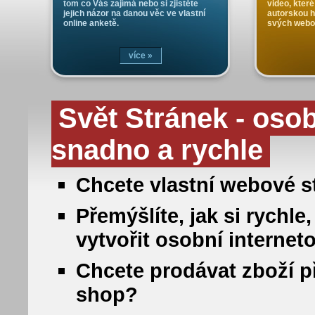
tom co Vás zajímá nebo si zjistěte
video, které
jejich názor na danou věc ve vlastní
autorskou 
online anketě.
svých webo
více »
Svět Stránek - oso
snadno a rychle
Chcete vlastní webové st
Přemýšlíte, jak si rych
vytvořit osobní internet
Chcete prodávat zboží př
shop?