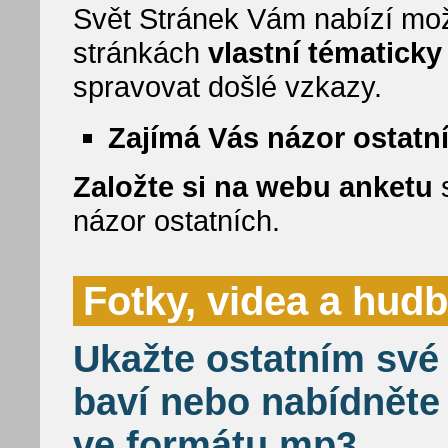
Svět Stránek Vám nabízí mož
stránkách
vlastní tématick
spravovat došlé vzkazy.
Zajímá Vás názor ostatn
Založte si na webu anketu
s
názor ostatních.
Fotky, videa a hud
Ukažte ostatním své 
baví nebo nabídněte
ve formátu mp3